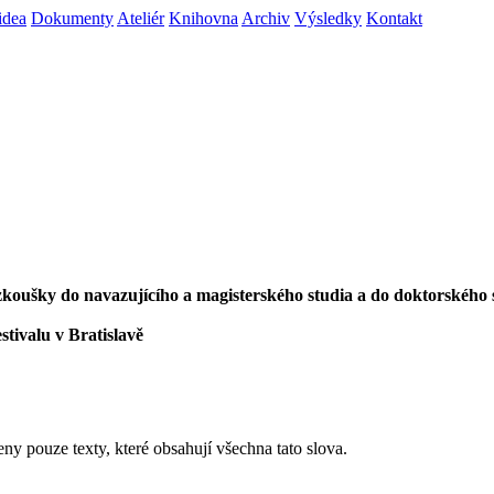
idea
Dokumenty
Ateliér
Knihovna
Archiv
Výsledky
Kontakt
í zkoušky do navazujícího a magisterského studia a do doktorského 
stivalu v Bratislavě
eny pouze texty, které obsahují všechna tato slova.