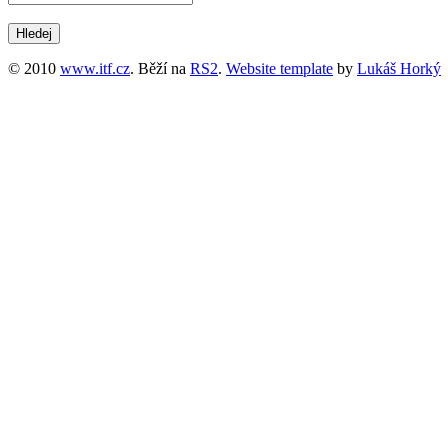
© 2010
www.itf.cz
. Běží na
RS2
.
Website template
by
Lukáš Horký