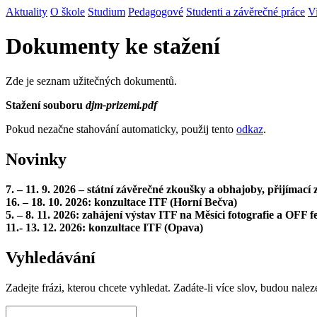
Aktuality
O škole
Studium
Pedagogové
Studenti a závěrečné práce
V
Dokumenty ke stažení
Zde je seznam užitečných dokumentů.
Stažení souboru
djm-prizemi.pdf
Pokud nezačne stahování automaticky, použij tento
odkaz
.
Novinky
7. – 11. 9. 2026 – státní závěrečné zkoušky a obhajoby, přijímac
16. – 18. 10. 2026: konzultace ITF (Horní Bečva)
5. – 8. 11. 2026: zahájení výstav ITF na Měsíci fotografie a OFF fe
11.- 13. 12. 2026: konzultace ITF (Opava)
Vyhledávání
Zadejte frázi, kterou chcete vyhledat. Zadáte-li více slov, budou nalez