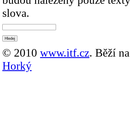
slova.
© 2010
www.itf.cz
. Běží n
Horký