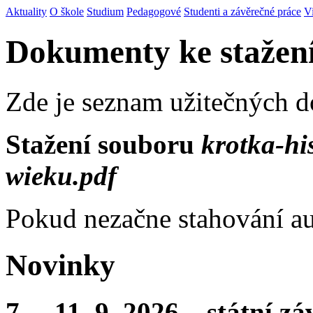
Aktuality
O škole
Studium
Pedagogové
Studenti a závěrečné práce
V
Dokumenty ke stažen
Zde je seznam užitečných 
Stažení souboru
krotka-his
wieku.pdf
Pokud nezačne stahování au
Novinky
7. – 11. 9. 2026 – státní 