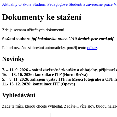
Aktuality
O škole
Studium
Pedagogové
Studenti a závěrečné práce
V
Dokumenty ke stažení
Zde je seznam užitečných dokumentů.
Stažení souboru
fpf-bakalarska-prace-2010-drabek-petr-epvd.pdf
Pokud nezačne stahování automaticky, použij tento
odkaz
.
Novinky
7. – 11. 9. 2026 – státní závěrečné zkoušky a obhajoby, přijímac
16. – 18. 10. 2026: konzultace ITF (Horní Bečva)
5. – 8. 11. 2026: zahájení výstav ITF na Měsíci fotografie a OFF fe
11.- 13. 12. 2026: konzultace ITF (Opava)
Vyhledávání
Zadejte frázi, kterou chcete vyhledat. Zadáte-li více slov, budou nalez