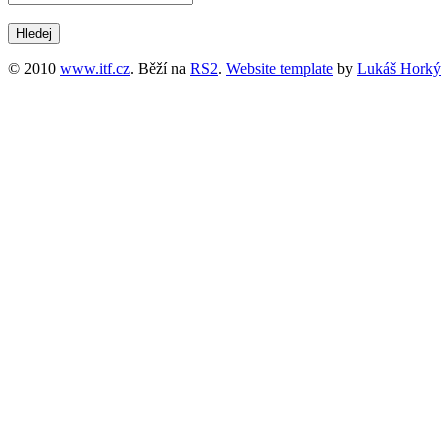
© 2010
www.itf.cz
. Běží na
RS2
.
Website template
by
Lukáš Horký