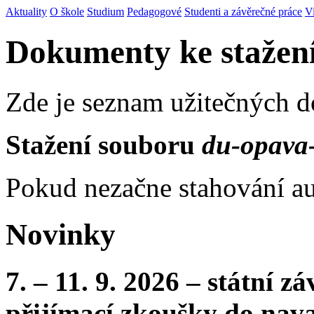
Aktuality
O škole
Studium
Pedagogové
Studenti a závěrečné práce
V
Dokumenty ke stažen
Zde je seznam užitečných 
Stažení souboru
du-opava-
Pokud nezačne stahování au
Novinky
7. – 11. 9. 2026 – státní 
přijímací zkoušky do nava