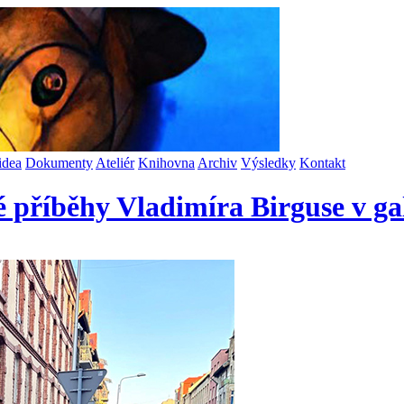
idea
Dokumenty
Ateliér
Knihovna
Archiv
Výsledky
Kontakt
hé příběhy Vladimíra Birguse v g