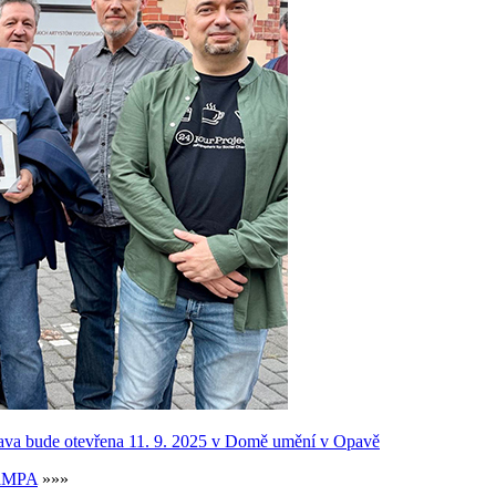
 výstava bude otevřena 11. 9. 2025 v Domě umění v Opavě
LaMPA
»»»