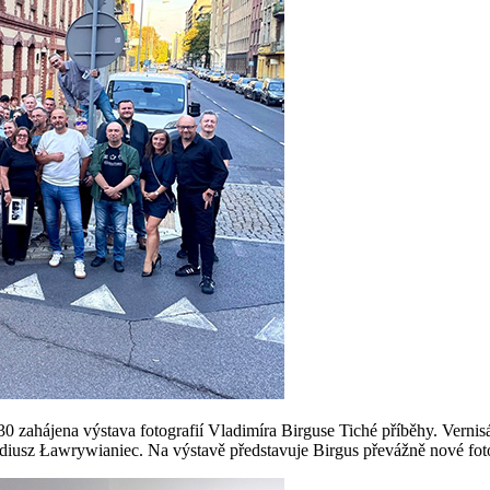
:30 zahájena výstava fotografií Vladimíra Birguse Tiché příběhy. Verni
rkadiusz Ławrywianiec. Na výstavě představuje Birgus převážně nové fo