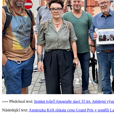
««« Předchozí text:
Institut tvůrčí fotografie slaví 35 let. Jubilejní
Následující text:
Agnieszka Król získala cenu Grand Prix v soutěži 