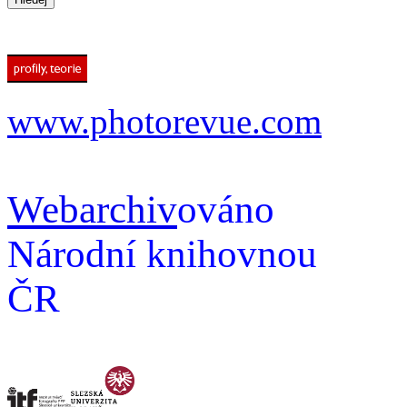
www.photorevue.com
Webarchiv
ováno
Národní knihovnou
ČR