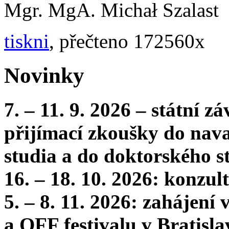
Mgr. MgA. Michał Szalast
tiskni
, přečteno 172560x
Novinky
7. – 11. 9. 2026 – státní 
přijímací zkoušky do nava
studia a do doktorského s
16. – 18. 10. 2026: konzu
5. – 8. 11. 2026: zahájení
a OFF festivalu v Bratisla