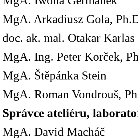
MgA. Iwona Germanek
MgA. Arkadiusz Gola, Ph.
doc. ak. mal. Otakar Karlas
MgA. Ing. Peter Korček, P
MgA. Štěpánka Stein
MgA. Roman Vondrouš, Ph
Správce ateliéru, laborato
MgA. David Macháč