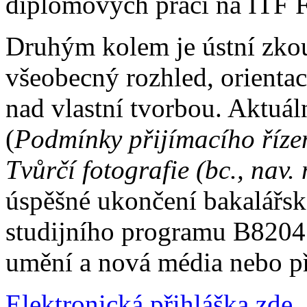
diplomových prací na ITF 
Druhým kolem je ústní zkou
všeobecný rozhled, orientac
nad vlastní tvorbou. Aktuá
(
Podmínky přijímacího říze
Tvůrčí fotografie (bc., nav.
úspěšné ukončení bakalářsk
studijního programu B8204 
umění a nová média nebo p
Elektronická přihláška zde.