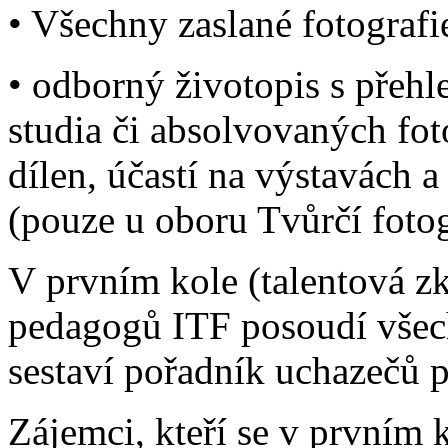
• Všechny zaslané fotografi
• odborný životopis s pře
studia či absolvovaných fot
dílen, účastí na výstavách 
(pouze u oboru Tvůrčí fotog
V prvním kole (talentová z
pedagogů ITF posoudí všech
sestaví pořadník uchazečů 
Zájemci, kteří se v prvním 