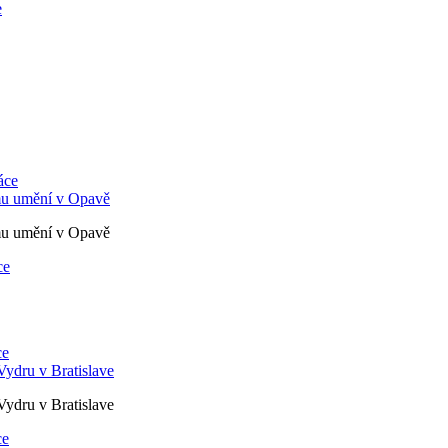
e
áce
mu umění v Opavě
mu umění v Opavě
ce
ce
Vydru v Bratislave
Vydru v Bratislave
ce