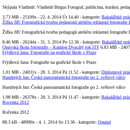
Skýpala Vladimír: Vladimír Birgus Fotograf, publicista, kurátor, ped
3.73 MB -
25109x
- 22. 4. 2014 Út 14.40 - kategorie:
Bakalářské prá
Žižka Jiří: Fotografická tvorba pedagogů ateliéru reklamní fotografi
Žižka Jiří: Fotografická tvorba pedagogů ateliéru reklamní fotografi
8.46 MB -
26244x
- 31. 3. 2014 Po 12.36 - kategorie:
Bakalářské prá
Opavská škola fotografie – Katalog Dvacátý rok ITF
6.83 MB -
2407
Frýdlová Jana: Fotografie na grafické škole v Praze
Frýdlová Jana: Fotografie na grafické škole v Praze
1.01 MB -
24031x
- 28. 3. 2014 Pá 11.52 - kategorie:
Diplomové prá
Handrejch Jan: Česká panoramatická fotografie po 2. světové válce
Handrejch Jan: Česká panoramatická fotografie po 2. světové válce
1.98 MB -
26378x
- 28. 3. 2014 Pá 11.47 - kategorie:
Bakalářské prá
Rocenka 2012
Ročenka 2012
88.3 kB -
48990x
- 4. 1. 2014 So 13.36 - kategorie:
Ostatní