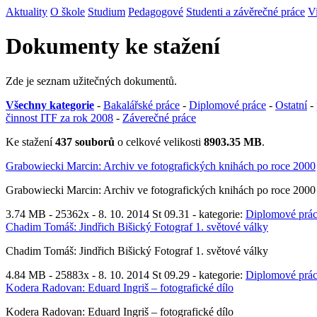
Aktuality
O škole
Studium
Pedagogové
Studenti a závěrečné práce
V
Dokumenty ke stažení
Zde je seznam užitečných dokumentů.
Všechny kategorie
-
Bakalářské práce
-
Diplomové práce
-
Ostatní
-
činnost ITF za rok 2008
-
Záverečné práce
Ke stažení
437 souborů
o celkové velikosti
8903.35 MB
.
Grabowiecki Marcin: Archiv ve fotografických knihách po roce 2000
Grabowiecki Marcin: Archiv ve fotografických knihách po roce 2000
3.74 MB -
25362x
- 8. 10. 2014 St 09.31 - kategorie:
Diplomové prá
Chadim Tomáš: Jindřich Bišický Fotograf 1. světové války
Chadim Tomáš: Jindřich Bišický Fotograf 1. světové války
4.84 MB -
25883x
- 8. 10. 2014 St 09.29 - kategorie:
Diplomové prá
Kodera Radovan: Eduard Ingriš – fotografické dílo
Kodera Radovan: Eduard Ingriš – fotografické dílo