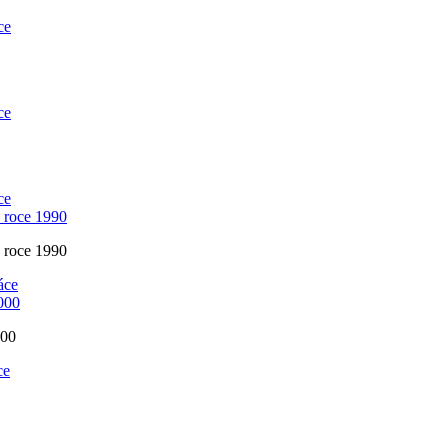
ce
ce
ce
o roce 1990
o roce 1990
áce
2000
000
ce