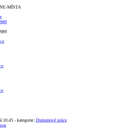
 NE-MÍSTA
e
1989
1989
áce
ce
ce
á 10.45 - kategorie:
Diplomové práce
agog