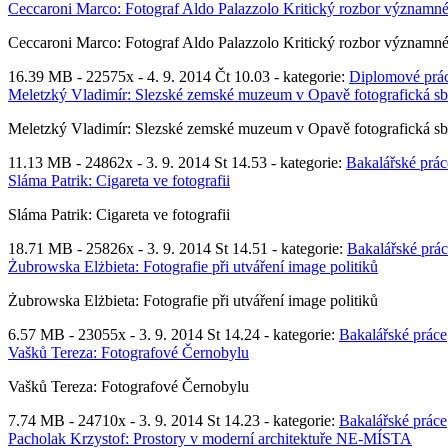
Ceccaroni Marco: Fotograf Aldo Palazzolo Kritický rozbor významného
Ceccaroni Marco: Fotograf Aldo Palazzolo Kritický rozbor významného
16.39 MB -
22575x
- 4. 9. 2014 Čt 10.03 - kategorie:
Diplomové prá
Meletzký Vladimír: Slezské zemské muzeum v Opavě fotografická sbí
Meletzký Vladimír: Slezské zemské muzeum v Opavě fotografická sbí
11.13 MB -
24862x
- 3. 9. 2014 St 14.53 - kategorie:
Bakalářské prác
Sláma Patrik: Cigareta ve fotografii
Sláma Patrik: Cigareta ve fotografii
18.71 MB -
25826x
- 3. 9. 2014 St 14.51 - kategorie:
Bakalářské prá
Żubrowska Elżbieta: Fotografie při utváření image politiků
Żubrowska Elżbieta: Fotografie při utváření image politiků
6.57 MB -
23055x
- 3. 9. 2014 St 14.24 - kategorie:
Bakalářské práce
Vašků Tereza: Fotografové Černobylu
Vašků Tereza: Fotografové Černobylu
7.74 MB -
24710x
- 3. 9. 2014 St 14.23 - kategorie:
Bakalářské práce
Pacholak Krzystof: Prostory v moderní architektuře NE-MÍSTA