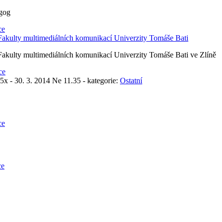
agog
ce
e Fakulty multimediálních komunikací Univerzity Tomáše Bati
e Fakulty multimediálních komunikací Univerzity Tomáše Bati ve Zlíně
ce
5x
- 30. 3. 2014 Ne 11.35 - kategorie:
Ostatní
ce
ce