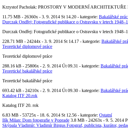
Krzystof Pacholak: PROSTORY V MODERNÍ ARCHITEKTUŘE
11.75 MB -
26360x
- 3. 9. 2014 St 14.20 - kategorie:
Bakalářské prác
Durczak Ondřej: Fotografické publikace o Ostravsku v letech 1948–
Durczak Ondřej: Fotografické publikace o Ostravsku v letech 1948–
228.71 MB -
24244x
- 3. 9. 2014 St 14.17 - kategorie:
Bakalářské pr
Teoretické diplomové práce
Teoretické diplomové práce
288.16 kB -
25806x
- 2. 9. 2014 Út 09.31 - kategorie:
Bakalářské prá
Teoretické bakalářské práce
Teoretické bakalářské práce
693.42 kB -
24210x
- 2. 9. 2014 Út 09.30 - kategorie:
Bakalářské prá
Katalog ITF 20.rok
Katalog ITF 20. rok
6.83 MB -
53725x
- 18. 6. 2014 St 12.56 - kategorie:
Ostatní
Ilík Milan: Dom fotografie v Poprade
3.8 MB -
24263x
- 9. 5. 2014 P
Skýpala Vladimír: Vladimír Birgus Fotograf, publicista, kurátor, ped