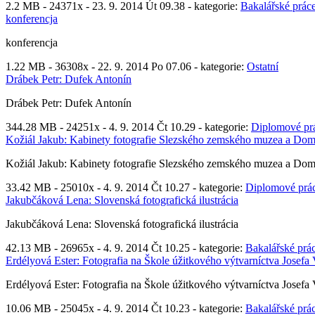
2.2 MB -
24371x
- 23. 9. 2014 Út 09.38 - kategorie:
Bakalářské prác
konferencja
konferencja
1.22 MB -
36308x
- 22. 9. 2014 Po 07.06 - kategorie:
Ostatní
Drábek Petr: Dufek Antonín
Drábek Petr: Dufek Antonín
344.28 MB -
24251x
- 4. 9. 2014 Čt 10.29 - kategorie:
Diplomové pr
Kožiál Jakub: Kabinety fotografie Slezského zemského muzea a Do
Kožiál Jakub: Kabinety fotografie Slezského zemského muzea a Do
33.42 MB -
25010x
- 4. 9. 2014 Čt 10.27 - kategorie:
Diplomové prá
Jakubčáková Lena: Slovenská fotografická ilustrácia
Jakubčáková Lena: Slovenská fotografická ilustrácia
42.13 MB -
26965x
- 4. 9. 2014 Čt 10.25 - kategorie:
Bakalářské prá
Erdélyová Ester: Fotografia na Škole úžitkového výtvarníctva Josefa 
Erdélyová Ester: Fotografia na Škole úžitkového výtvarníctva Josefa 
10.06 MB -
25045x
- 4. 9. 2014 Čt 10.23 - kategorie:
Bakalářské prá