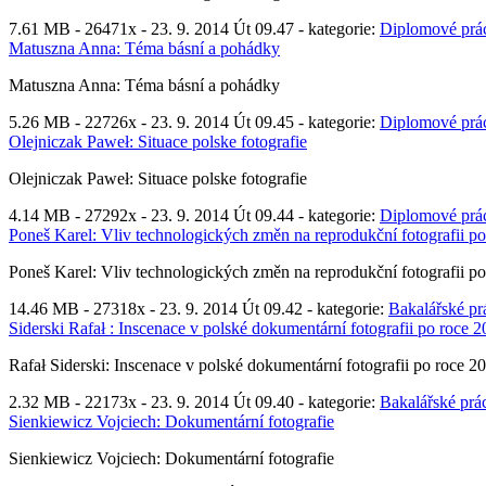
7.61 MB -
26471x
- 23. 9. 2014 Út 09.47 - kategorie:
Diplomové prá
Matuszna Anna: Téma básní a pohádky
Matuszna Anna: Téma básní a pohádky
5.26 MB -
22726x
- 23. 9. 2014 Út 09.45 - kategorie:
Diplomové prá
Olejniczak Paweł: Situace polske fotografie
Olejniczak Paweł: Situace polske fotografie
4.14 MB -
27292x
- 23. 9. 2014 Út 09.44 - kategorie:
Diplomové prá
Poneš Karel: Vliv technologických změn na reprodukční fotografii p
Poneš Karel: Vliv technologických změn na reprodukční fotografii p
14.46 MB -
27318x
- 23. 9. 2014 Út 09.42 - kategorie:
Bakalářské pr
Siderski Rafał : Inscenace v polské dokumentární fotografii po roce 
Rafał Siderski: Inscenace v polské dokumentární fotografii po roce 2
2.32 MB -
22173x
- 23. 9. 2014 Út 09.40 - kategorie:
Bakalářské prá
Sienkiewicz Vojciech: Dokumentární fotografie
Sienkiewicz Vojciech: Dokumentární fotografie