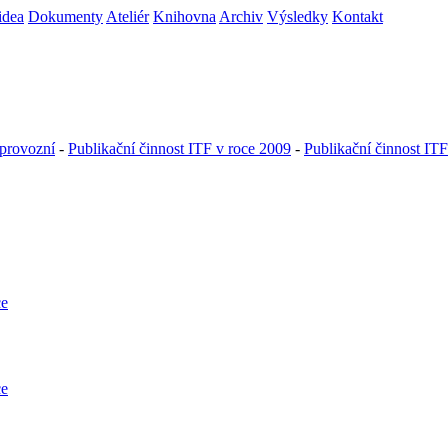
idea
Dokumenty
Ateliér
Knihovna
Archiv
Výsledky
Kontakt
provozní
-
Publikační činnost ITF v roce 2009
-
Publikační činnost IT
ce
ce