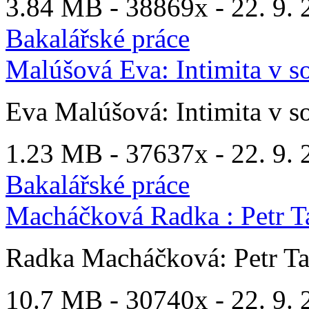
3.84 MB -
38869x
- 22. 9. 
Bakalářské práce
Malúšová Eva: Intimita v so
Eva Malúšová: Intimita v so
1.23 MB -
37637x
- 22. 9. 
Bakalářské práce
Macháčková Radka : Petr T
Radka Macháčková: Petr T
10.7 MB -
30740x
- 22. 9. 