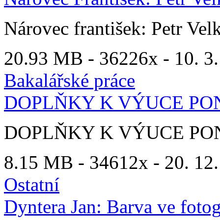
Nárovec františek: Petr Ve
20.93 MB -
36226x
- 10. 3.
Bakalářské práce
DOPLŇKY K VÝUCE PON
DOPLŇKY K VÝUCE PON
8.15 MB -
34612x
- 20. 12.
Ostatní
Dyntera Jan: Barva ve fotog