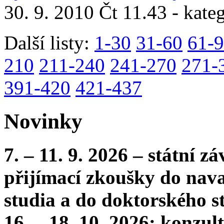
30. 9. 2010 Čt 11.43 - kate
Další listy:
1-30
31-60
61-
210
211-240
241-270
271-
391-420
421-437
Novinky
7. – 11. 9. 2026 – státní 
přijímací zkoušky do nava
studia a do doktorského s
16. – 18. 10. 2026: konzu