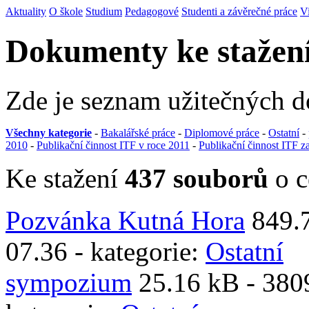
Aktuality
O škole
Studium
Pedagogové
Studenti a závěrečné práce
V
Dokumenty ke stažen
Zde je seznam užitečných 
Všechny kategorie
-
Bakalářské práce
-
Diplomové práce
-
Ostatní
-
2010
-
Publikační činnost ITF v roce 2011
-
Publikační činnost ITF z
Ke stažení
437 souborů
o c
Pozvánka Kutná Hora
849.
07.36 - kategorie:
Ostatní
sympozium
25.16 kB -
380