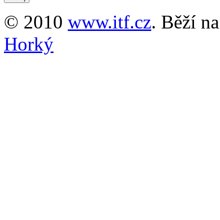
© 2010
www.itf.cz
. Běží n
Horký