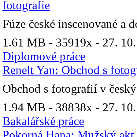
fotografie
Fúze české inscenované a d
1.61 MB -
35919x
- 27. 10.
Diplomové práce
Renelt Yan: Obchod s fotog
Obchod s fotografií v česk
1.94 MB -
38838x
- 27. 10.
Bakalářské práce
Pokorná Hana: Mužský akt v