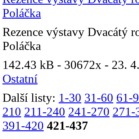
Poláčka
Rezence výstavy Dvacátý ro
Poláčka
142.43 kB -
30672x
- 23. 4
Ostatní
Další listy:
1-30
31-60
61-
210
211-240
241-270
271-
391-420
421-437