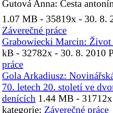
Gutová Anna: Cesta antonína
1.07 MB -
35819x
- 30. 8. 
Záverečné práce
Grabowiecki Marcin: Život 
kB -
32782x
- 30. 8. 2010 
práce
Gola Arkadiusz: Novinářská 
70. letech 20. století ve dv
denících
1.44 MB -
31712x
kategorie:
Záverečné práce