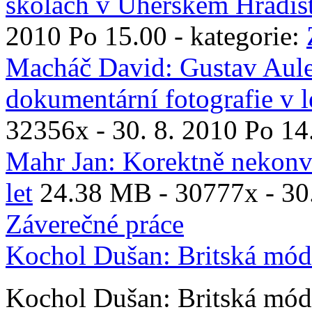
školách v Uherském Hradišt
2010 Po 15.00 - kategorie:
Macháč David: Gustav Aule
dokumentární fotografie v 
32356x
- 30. 8. 2010 Po 14
Mahr Jan: Korektně nekonve
let
24.38 MB -
30777x
- 30
Záverečné práce
Kochol Dušan: Britská módn
Kochol Dušan: Britská módn