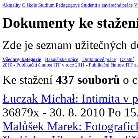
Aktuality
O škole
Studium
Pedagogové
Studenti a závěrečné práce
V
Dokumenty ke stažen
Zde je seznam užitečných 
Všechny kategorie
-
Bakalářské práce
-
Diplomové práce
-
Ostatní
-
2010
-
Publikační činnost ITF v roce 2011
-
Publikační činnost ITF z
Ke stažení
437 souborů
o c
Łuczak Michał: Intimita v p
36879x
- 30. 8. 2010 Po 15
Malůšek Marek: Fotografic