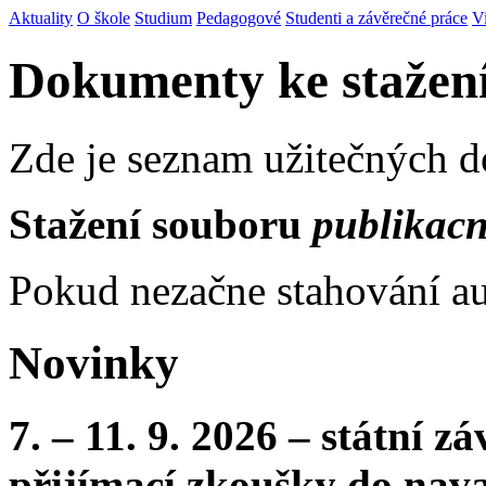
Aktuality
O škole
Studium
Pedagogové
Studenti a závěrečné práce
V
Dokumenty ke stažen
Zde je seznam užitečných 
Stažení souboru
publikacn
Pokud nezačne stahování au
Novinky
7. – 11. 9. 2026 – státní 
přijímací zkoušky do nava