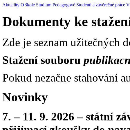
Aktuality
O škole
Studium
Pedagogové
Studenti a závěrečné práce
V
Dokumenty ke stažen
Zde je seznam užitečných 
Stažení souboru
publikacn
Pokud nezačne stahování au
Novinky
7. – 11. 9. 2026 – státní 
přijímací zkoušky do nava