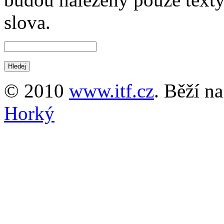
slova.
© 2010
www.itf.cz
. Běží n
Horký