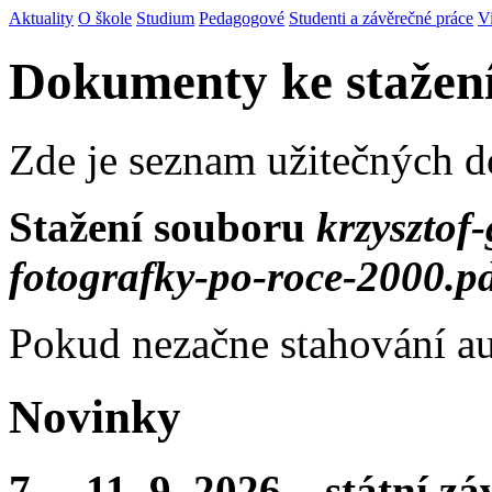
Aktuality
O škole
Studium
Pedagogové
Studenti a závěrečné práce
V
Dokumenty ke stažen
Zde je seznam užitečných 
Stažení souboru
krzysztof
fotografky-po-roce-2000.p
Pokud nezačne stahování au
Novinky
7. – 11. 9. 2026 – státní 