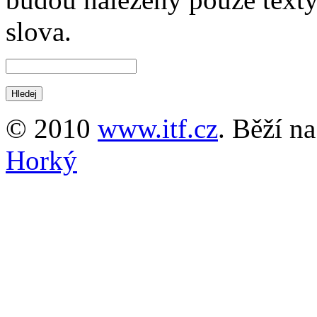
slova.
© 2010
www.itf.cz
. Běží n
Horký