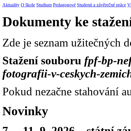
Aktuality
O škole
Studium
Pedagogové
Studenti a závěrečné práce
V
Dokumenty ke stažen
Zde je seznam užitečných 
Stažení souboru
fpf-bp-ne
fotografii-v-ceskych-zemic
Pokud nezačne stahování au
Novinky
7. – 11. 9. 2026 – státní 