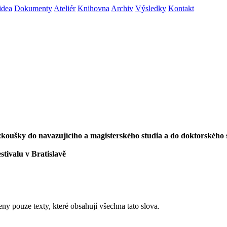
idea
Dokumenty
Ateliér
Knihovna
Archiv
Výsledky
Kontakt
í zkoušky do navazujícího a magisterského studia a do doktorského 
stivalu v Bratislavě
eny pouze texty, které obsahují všechna tato slova.