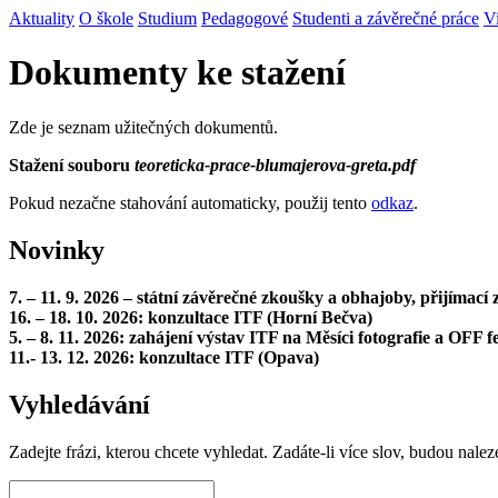
Aktuality
O škole
Studium
Pedagogové
Studenti a závěrečné práce
V
Dokumenty ke stažení
Zde je seznam užitečných dokumentů.
Stažení souboru
teoreticka-prace-blumajerova-greta.pdf
Pokud nezačne stahování automaticky, použij tento
odkaz
.
Novinky
7. – 11. 9. 2026 – státní závěrečné zkoušky a obhajoby, přijímac
16. – 18. 10. 2026: konzultace ITF (Horní Bečva)
5. – 8. 11. 2026: zahájení výstav ITF na Měsíci fotografie a OFF fe
11.- 13. 12. 2026: konzultace ITF (Opava)
Vyhledávání
Zadejte frázi, kterou chcete vyhledat. Zadáte-li více slov, budou nalez