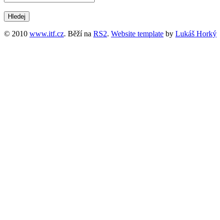
© 2010
www.itf.cz
. Běží na
RS2
.
Website template
by
Lukáš Horký