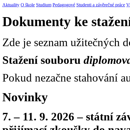
Aktuality
O škole
Studium
Pedagogové
Studenti a závěrečné práce
V
Dokumenty ke stažen
Zde je seznam užitečných 
Stažení souboru
diplomov
Pokud nezačne stahování au
Novinky
7. – 11. 9. 2026 – státní 
přijímací zkoušky do nava