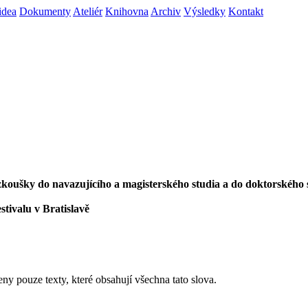
idea
Dokumenty
Ateliér
Knihovna
Archiv
Výsledky
Kontakt
í zkoušky do navazujícího a magisterského studia a do doktorského 
stivalu v Bratislavě
eny pouze texty, které obsahují všechna tato slova.