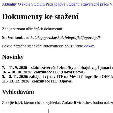
Aktuality
O škole
Studium
Pedagogové
Studenti a závěrečné práce
V
Dokumenty ke stažení
Zde je seznam užitečných dokumentů.
Stažení souboru
katalogopavskaskolafotografieitfopava.pdf
Pokud nezačne stahování automaticky, použij tento
odkaz
.
Novinky
7. – 11. 9. 2026 – státní závěrečné zkoušky a obhajoby, přijímac
16. – 18. 10. 2026: konzultace ITF (Horní Bečva)
5. – 8. 11. 2026: zahájení výstav ITF na Měsíci fotografie a OFF fe
11.- 13. 12. 2026: konzultace ITF (Opava)
Vyhledávání
Zadejte frázi, kterou chcete vyhledat. Zadáte-li více slov, budou nalez