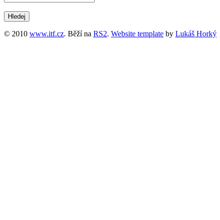
© 2010
www.itf.cz
. Běží na
RS2
.
Website template
by
Lukáš Horký