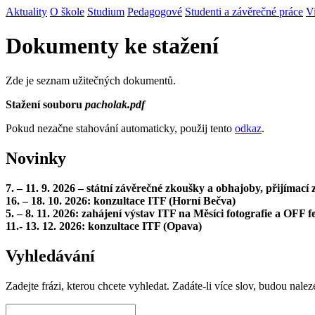
Aktuality
O škole
Studium
Pedagogové
Studenti a závěrečné práce
V
Dokumenty ke stažení
Zde je seznam užitečných dokumentů.
Stažení souboru
pacholak.pdf
Pokud nezačne stahování automaticky, použij tento
odkaz
.
Novinky
7. – 11. 9. 2026 – státní závěrečné zkoušky a obhajoby, přijímac
16. – 18. 10. 2026: konzultace ITF (Horní Bečva)
5. – 8. 11. 2026: zahájení výstav ITF na Měsíci fotografie a OFF fe
11.- 13. 12. 2026: konzultace ITF (Opava)
Vyhledávání
Zadejte frázi, kterou chcete vyhledat. Zadáte-li více slov, budou nalez