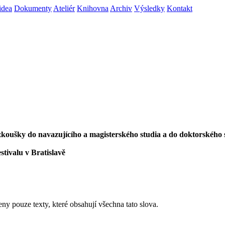
idea
Dokumenty
Ateliér
Knihovna
Archiv
Výsledky
Kontakt
í zkoušky do navazujícího a magisterského studia a do doktorského 
stivalu v Bratislavě
eny pouze texty, které obsahují všechna tato slova.