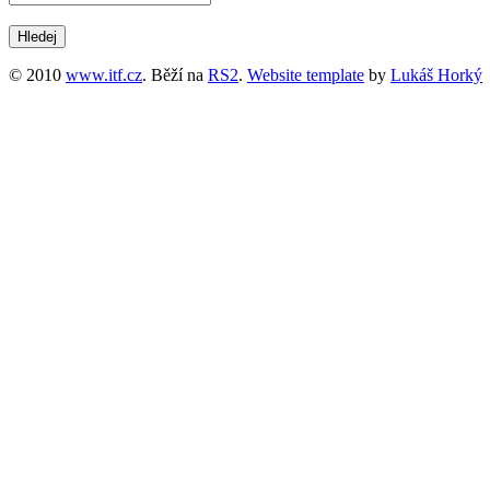
© 2010
www.itf.cz
. Běží na
RS2
.
Website template
by
Lukáš Horký