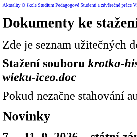
Aktuality
O škole
Studium
Pedagogové
Studenti a závěrečné práce
V
Dokumenty ke stažen
Zde je seznam užitečných 
Stažení souboru
krotka-his
wieku-iceo.doc
Pokud nezačne stahování au
Novinky
7. – 11. 9. 2026 – státní 