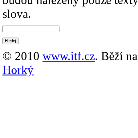
slova.
© 2010
www.itf.cz
. Běží n
Horký