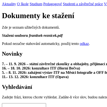
Aktuality
O škole
Studium
Pedagogové
Studenti a závěrečné práce
V
Dokumenty ke stažení
Zde je seznam užitečných dokumentů.
Stažení souboru
frantisek-reznicek.pdf
Pokud nezačne stahování automaticky, použij tento
odkaz
.
Novinky
7. – 11. 9. 2026 – státní závěrečné zkoušky a obhajoby, přijímac
16. – 18. 10. 2026: konzultace ITF (Horní Bečva)
5. – 8. 11. 2026: zahájení výstav ITF na Měsíci fotografie a OFF fe
11.- 13. 12. 2026: konzultace ITF (Opava)
Vyhledávání
Zadejte frázi, kterou chcete vyhledat. Zadáte-li více slov, budou nalez