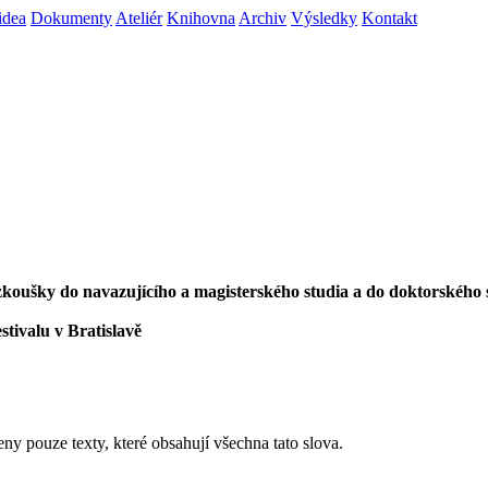
idea
Dokumenty
Ateliér
Knihovna
Archiv
Výsledky
Kontakt
í zkoušky do navazujícího a magisterského studia a do doktorského 
stivalu v Bratislavě
eny pouze texty, které obsahují všechna tato slova.