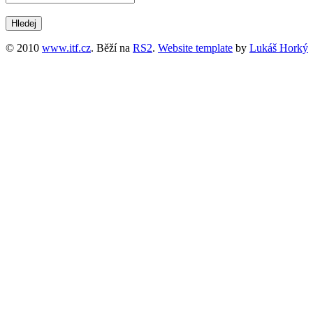
© 2010
www.itf.cz
. Běží na
RS2
.
Website template
by
Lukáš Horký