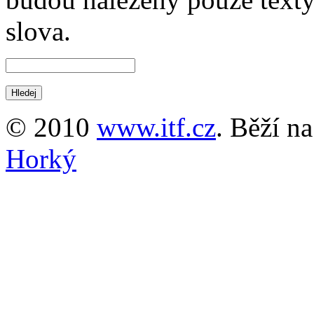
slova.
© 2010
www.itf.cz
. Běží n
Horký