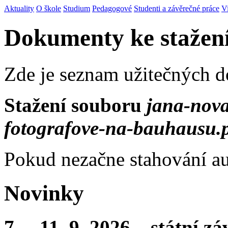
Aktuality
O škole
Studium
Pedagogové
Studenti a závěrečné práce
V
Dokumenty ke stažen
Zde je seznam užitečných 
Stažení souboru
jana-nova
fotografove-na-bauhausu.
Pokud nezačne stahování au
Novinky
7. – 11. 9. 2026 – státní 