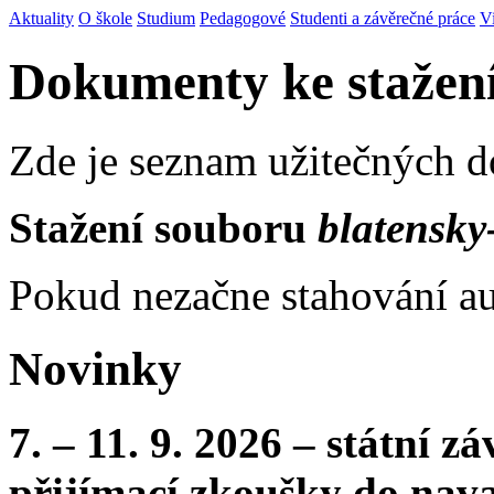
Aktuality
O škole
Studium
Pedagogové
Studenti a závěrečné práce
V
Dokumenty ke stažen
Zde je seznam užitečných 
Stažení souboru
blatensky-
Pokud nezačne stahování au
Novinky
7. – 11. 9. 2026 – státní 
přijímací zkoušky do nava