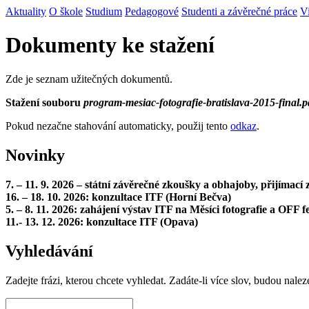
Aktuality
O škole
Studium
Pedagogové
Studenti a závěrečné práce
V
Dokumenty ke stažení
Zde je seznam užitečných dokumentů.
Stažení souboru
program-mesiac-fotografie-bratislava-2015-final.p
Pokud nezačne stahování automaticky, použij tento
odkaz
.
Novinky
7. – 11. 9. 2026 – státní závěrečné zkoušky a obhajoby, přijímac
16. – 18. 10. 2026: konzultace ITF (Horní Bečva)
5. – 8. 11. 2026: zahájení výstav ITF na Měsíci fotografie a OFF fe
11.- 13. 12. 2026: konzultace ITF (Opava)
Vyhledávání
Zadejte frázi, kterou chcete vyhledat. Zadáte-li více slov, budou nalez