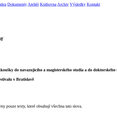
idea
Dokumenty
Ateliér
Knihovna
Archiv
Výsledky
Kontakt
df
í zkoušky do navazujícího a magisterského studia a do doktorského 
stivalu v Bratislavě
eny pouze texty, které obsahují všechna tato slova.