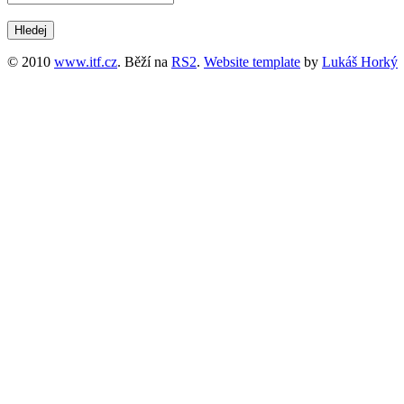
© 2010
www.itf.cz
. Běží na
RS2
.
Website template
by
Lukáš Horký