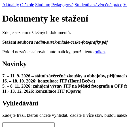
Aktuality
O škole
Studium
Pedagogové
Studenti a závěrečné práce
V
Dokumenty ke stažení
Zde je seznam užitečných dokumentů.
Stažení souboru
radim-zurek-mlade-ceske-fotografky.pdf
Pokud nezačne stahování automaticky, použij tento
odkaz
.
Novinky
7. – 11. 9. 2026 – státní závěrečné zkoušky a obhajoby, přijímac
16. – 18. 10. 2026: konzultace ITF (Horní Bečva)
5. – 8. 11. 2026: zahájení výstav ITF na Měsíci fotografie a OFF fe
11.- 13. 12. 2026: konzultace ITF (Opava)
Vyhledávání
Zadejte frázi, kterou chcete vyhledat. Zadáte-li více slov, budou nalez