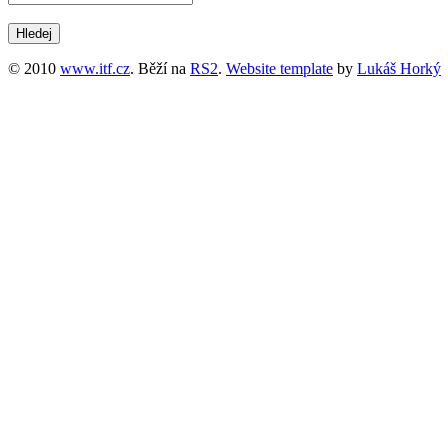
© 2010
www.itf.cz
. Běží na
RS2
.
Website template
by
Lukáš Horký