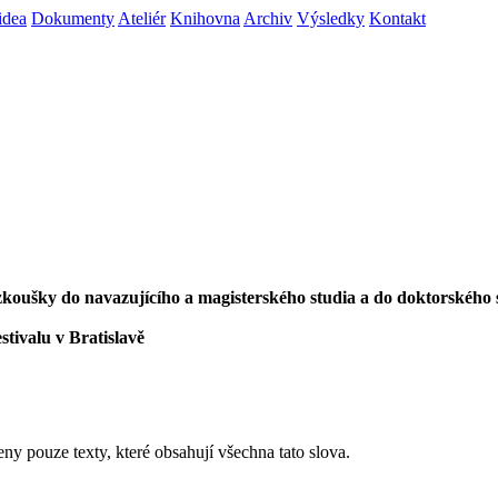
idea
Dokumenty
Ateliér
Knihovna
Archiv
Výsledky
Kontakt
í zkoušky do navazujícího a magisterského studia a do doktorského 
stivalu v Bratislavě
eny pouze texty, které obsahují všechna tato slova.