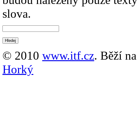
slova.
© 2010
www.itf.cz
. Běží n
Horký