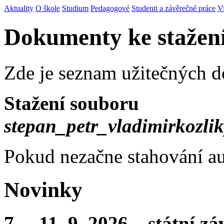
Aktuality
O škole
Studium
Pedagogové
Studenti a závěrečné práce
V
Dokumenty ke stažen
Zde je seznam užitečných 
Stažení souboru
stepan_petr_vladimirkozl
Pokud nezačne stahování au
Novinky
7. – 11. 9. 2026 – státní 