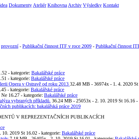
idea
Dokumenty
Ateliér
Knihovna
Archiv
Výsledky
Kontakt
-
provozní
-
Publikační činnost ITF v roce 2009
-
Publikační činnost IT
.52 - kategorie:
Bakalářské práce
.51 - kategorie:
Bakalářské práce
alerii Opera v Ostravě od roku 2013
32.48 MB -
36974x
- 1. 4. 2020 St
.45 - kategorie:
Bakalářské práce
 Ne 16.27 - kategorie:
Bakalářské práce
nalýza vybraných příkladů.
36.24 MB -
25053x
- 2. 10. 2019 St 16.16 -
čních publikacích: bakalářská práce 2019
ZIDENTŮ V REPREZENTAČNÍCH PUBLIKACÍCH
áce
. 10. 2019 St 16.02 - kategorie:
Bakalářské práce
stoły
7.18 MB -
26405x
- 2. 10. 2019 St 16.01 - kategorie:
Bakalářské 