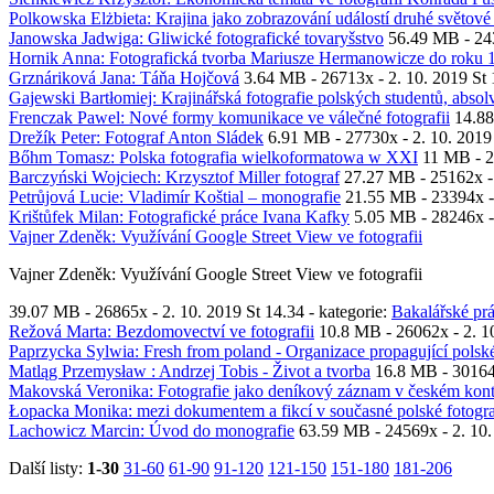
Polkowska Elżbieta: Krajina jako zobrazování událostí druhé světové 
Janowska Jadwiga: Gliwické fotografické tovaryšstvo
56.49 MB -
24
Hornik Anna: Fotografická tvorba Mariusze Hermanowicze do roku 
Grznáriková Jana: Táňa Hojčová
3.64 MB -
26713x
- 2. 10. 2019 St 
Gajewski Bartłomiej: Krajinářská fotografie polských studentů, absol
Frenczak Pawel: Nové formy komunikace ve válečné fotografii
14.8
Drežík Peter: Fotograf Anton Sládek
6.91 MB -
27730x
- 2. 10. 2019
Bőhm Tomasz: Polska fotografia wielkoformatowa w XXI
11 MB -
2
Barczyński Wojciech: Krzysztof Miller fotograf
27.27 MB -
25162x
-
Petrůjová Lucie: Vladimír Koštial – monografie
21.55 MB -
23394x
-
Krištůfek Milan: Fotografické práce Ivana Kafky
5.05 MB -
28246x
-
Vajner Zdeněk: Využívání Google Street View ve fotografii
Vajner Zdeněk: Využívání Google Street View ve fotografii
39.07 MB -
26865x
- 2. 10. 2019 St 14.34 - kategorie:
Bakalářské pr
Režová Marta: Bezdomovectví ve fotografii
10.8 MB -
26062x
- 2. 1
Paprzycka Sylwia: Fresh from poland - Organizace propagující polské
Matląg Przemysław : Andrzej Tobis - Život a tvorba
16.8 MB -
3016
Makovská Veronika: Fotografie jako deníkový záznam v českém kontex
Łopacka Monika: mezi dokumentem a fikcí v současné polské fotogra
Lachowicz Marcin: Úvod do monografie
63.59 MB -
24569x
- 2. 10.
Další listy:
1-30
31-60
61-90
91-120
121-150
151-180
181-206