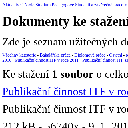
Aktuality
O škole
Studium
Pedagogové
Studenti a závěrečné práce
V
Dokumenty ke stažen
Zde je seznam užitečných 
Všechny kategorie
-
Bakalářské práce
-
Diplomové práce
-
Ostatní
-
p
2010
-
Publikační činnost ITF v roce 2011
-
Publikační činnost ITF z
Ke stažení
1 soubor
o celko
Publikační činnost ITF v r
Publikační činnost ITF v r
212 kB -
56740x
- 9. 1. 201