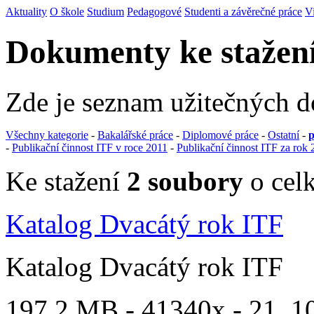
Aktuality
O škole
Studium
Pedagogové
Studenti a závěrečné práce
V
Dokumenty ke stažen
Zde je seznam užitečných 
Všechny kategorie
-
Bakalářské práce
-
Diplomové práce
-
Ostatní
-
p
-
Publikační činnost ITF v roce 2011
-
Publikační činnost ITF za rok
Ke stažení
2 soubory
o celk
Katalog Dvacátý rok ITF
Katalog Dvacátý rok ITF
197.2 MB -
41340x
- 21. 1