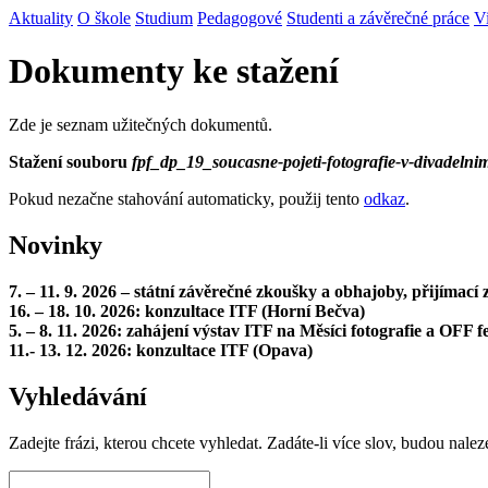
Aktuality
O škole
Studium
Pedagogové
Studenti a závěrečné práce
V
Dokumenty ke stažení
Zde je seznam užitečných dokumentů.
Stažení souboru
fpf_dp_19_soucasne-pojeti-fotografie-v-divadelni
Pokud nezačne stahování automaticky, použij tento
odkaz
.
Novinky
7. – 11. 9. 2026 – státní závěrečné zkoušky a obhajoby, přijímac
16. – 18. 10. 2026: konzultace ITF (Horní Bečva)
5. – 8. 11. 2026: zahájení výstav ITF na Měsíci fotografie a OFF fe
11.- 13. 12. 2026: konzultace ITF (Opava)
Vyhledávání
Zadejte frázi, kterou chcete vyhledat. Zadáte-li více slov, budou nalez