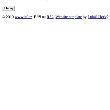
© 2010
www.itf.cz
. Běží na
RS2
.
Website template
by
Lukáš Horký