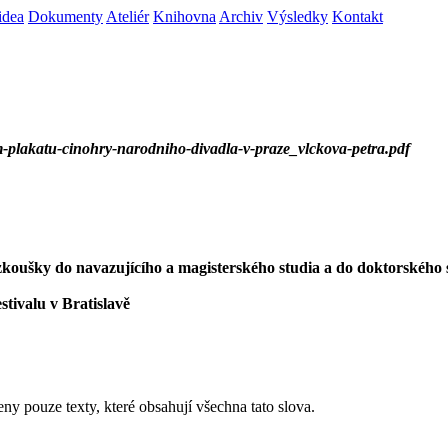
idea
Dokumenty
Ateliér
Knihovna
Archiv
Výsledky
Kontakt
m-plakatu-cinohry-narodniho-divadla-v-praze_vlckova-petra.pdf
í zkoušky do navazujícího a magisterského studia a do doktorského 
stivalu v Bratislavě
eny pouze texty, které obsahují všechna tato slova.