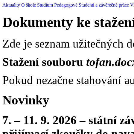
Aktuality
O škole
Studium
Pedagogové
Studenti a závěrečné práce
V
Dokumenty ke stažen
Zde je seznam užitečných 
Stažení souboru
tofan.doc
Pokud nezačne stahování au
Novinky
7. – 11. 9. 2026 – státní 
přijímací zkoušky do nava