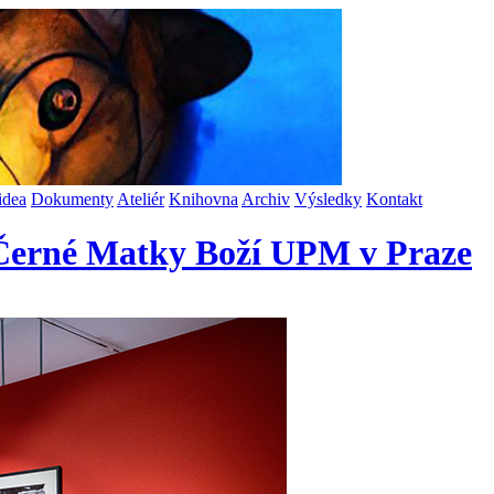
idea
Dokumenty
Ateliér
Knihovna
Archiv
Výsledky
Kontakt
 Černé Matky Boží UPM v Praze