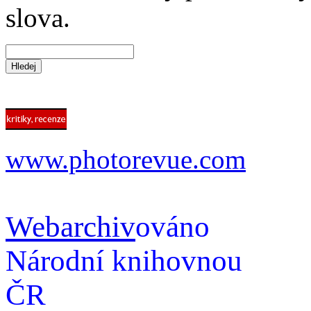
slova.
www.photorevue.com
Webarchiv
ováno
Národní knihovnou
ČR