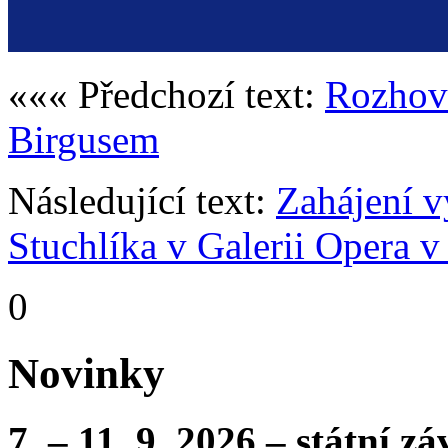
««« Předchozí text:
Rozhovo
Birgusem
Následující text:
Zahájení v
Stuchlíka v Galerii Opera v
0
Novinky
7. – 11. 9. 2026 – státní 