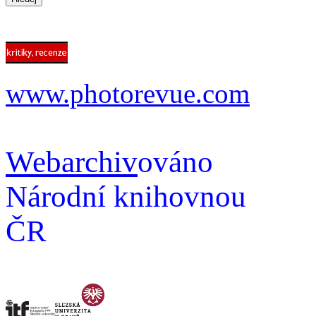
www.photorevue.com
Webarchiv
ováno
Národní knihovnou
ČR