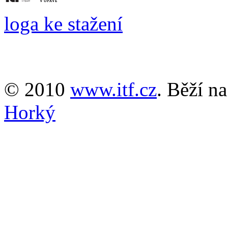
loga ke stažení
© 2010
www.itf.cz
. Běží n
Horký