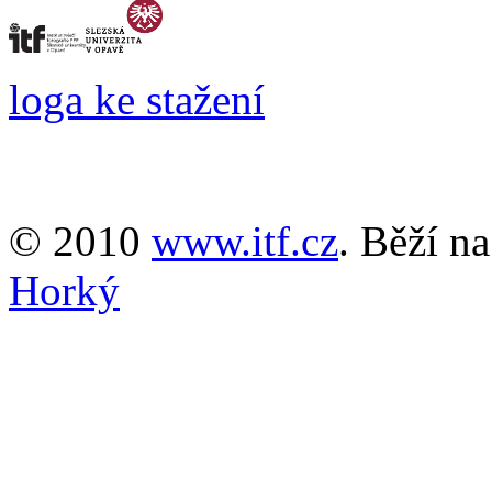
loga ke stažení
© 2010
www.itf.cz
. Běží n
Horký