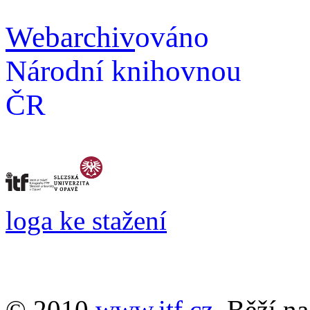
Webarchiv
ováno
Národní knihovnou
ČR
loga ke stažení
© 2010
www.itf.cz
. Běží n