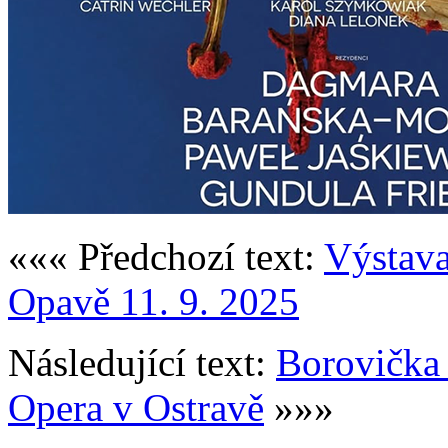
««« Předchozí text:
Výstava
Opavě 11. 9. 2025
Následující text:
Borovička /
Opera v Ostravě
»»»