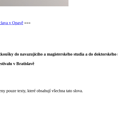
clava v Opavě
»»»
í zkoušky do navazujícího a magisterského studia a do doktorského 
stivalu v Bratislavě
eny pouze texty, které obsahují všechna tato slova.