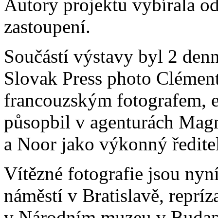
Autory projektu vybírala o
zastoupení.
Součástí výstavy byl 2 den
Slovak Press photo Clém
francouzským fotografem, e
půsopbil v agenturách Magn
a Noor jako výkonný ředitel.
Vítězné fotografie jsou ny
náměstí v Bratislavě, reprí
v Národním muzeu v Budape