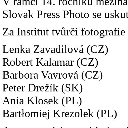
V rámci 14. ročníku meziná
Slovak Press Photo se usku
Za Institut tvůrčí fotografi
Lenka Zavadilová (CZ)
Robert Kalamar (CZ)
Barbora Vavrová (CZ)
Peter Drežík (SK)
Ania Klosek (PL)
Bartłomiej Krezolek (PL)