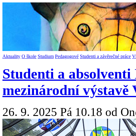
Aktuality
O škole
Studium
Pedagogové
Studenti a závěrečné práce
V
Studenti a absolventi
mezinárodní výstavě
26. 9. 2025 Pá 10.18 od On