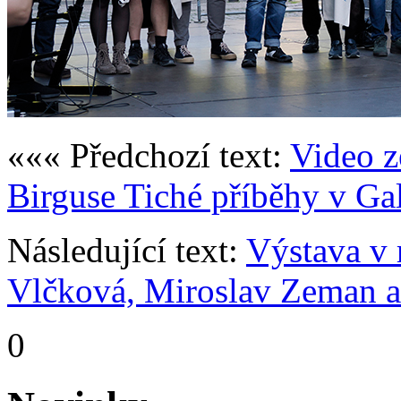
««« Předchozí text:
Video z
Birguse Tiché příběhy v Ga
Následující text:
Výstava v 
Vlčková, Miroslav Zeman a
0