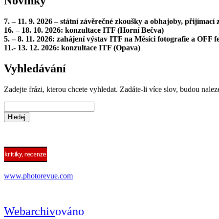
Novinky
7. – 11. 9. 2026 – státní závěrečné zkoušky a obhajoby, přijímac
16. – 18. 10. 2026: konzultace ITF (Horní Bečva)
5. – 8. 11. 2026: zahájení výstav ITF na Měsíci fotografie a OFF fe
11.- 13. 12. 2026: konzultace ITF (Opava)
Vyhledávání
Zadejte frázi, kterou chcete vyhledat. Zadáte-li více slov, budou nalez
www.photorevue.com
Webarchiv
ováno