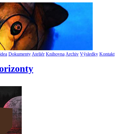
idea
Dokumenty
Ateliér
Knihovna
Archiv
Výsledky
Kontakt
orizonty